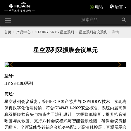
电话
语言
Toggle
navigation
首页
产品中心
STARRY SKY - 星空系列
星空系列会议系统
详情
星空系列双振膜会议单元
Previous
Next
型号:
HY-SS410D系列
简述:
星空系列会议系统，采用FPGA国产芯片与DSP/DDOV技术，实现高
保真数字化信号传输，符合GB4943.1-2022安全标准。系统内置高保
真双振膜拾音头与精密声干涉孔设计，大幅降低噪音，提升拾音清
晰度与灵敏度。支持八种会议模式与智能音频检测，确保会议流畅
无啸叫。全新流线型锌铝合金机身搭配3.5"高清触控屏，直观展示会