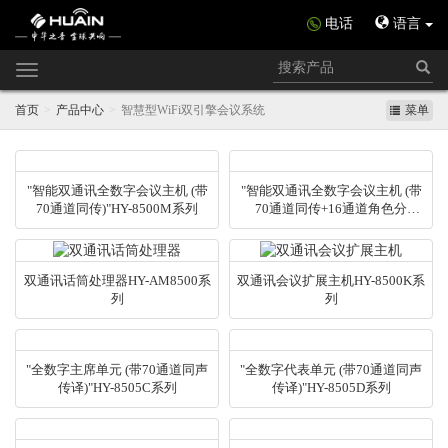
电话
语言
Toggle
navigation
首页
产品中心
智慧型WiFi双引擎会议系统
菜单
"智能双通讯全数字会议主机 (带
"智能双通讯全数字会议主机 (带
70通道同传)"HY-8500M系列
70通道同传+16通道角色分
离)"HY-8500M2系列
双通讯话筒处理器HY-AM8500系
双通讯会议扩展主机HY-8500K系
列
列
"全数字主席单元 (带70通道同声
"全数字代表单元 (带70通道同声
传译)"HY-8505C系列
传译)"HY-8505D系列