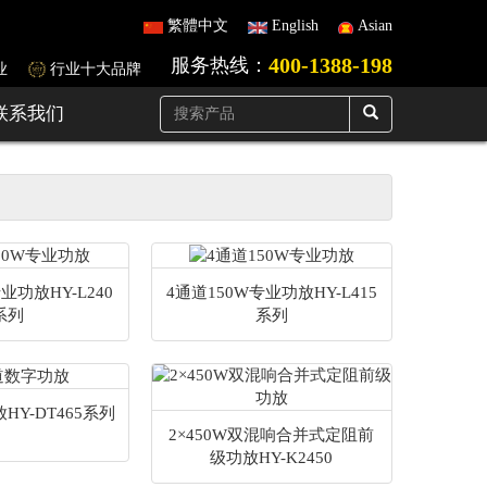
繁體中文
English
Asian
400-1388-198
服务热线：
业
行业十大品牌
联系我们
业功放HY-L240
4通道150W专业功放HY-L415
系列
系列
HY-DT465系列
2×450W双混响合并式定阻前
级功放HY-K2450