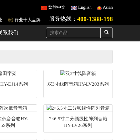
繁體中文
English
Asian
400-1388-198
服务热线：
业
行业十大品牌
联系我们
Y-DJ14系列
双3寸线阵音箱HY-LV203系列
次低音音箱HY-
2×6.5寸二分频线性阵列音箱
05S系列
HY-LV26系列