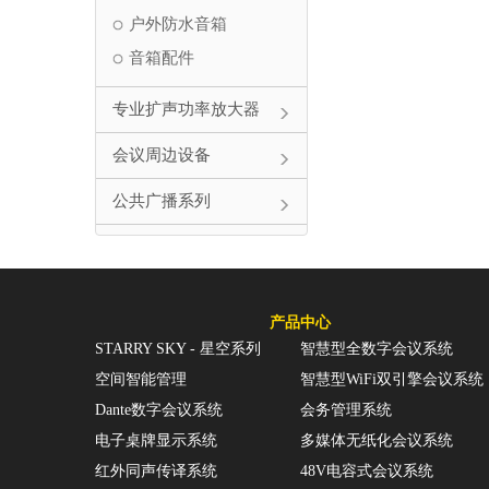
户外防水音箱
音箱配件
专业扩声功率放大器
会议周边设备
公共广播系列
视频显示设备
灯光系统
产品中心
会议附件
STARRY SKY - 星空系列
智慧型全数字会议系统
空间智能管理
智慧型WiFi双引擎会议系统
停产产品
Dante数字会议系统
会务管理系统
电子桌牌显示系统
多媒体无纸化会议系统
红外同声传译系统
48V电容式会议系统