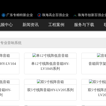
广东专精特新企业
珠海高企百强企业
珠海市创新百强企
视频中心
新闻资讯
工程案例
服务与下载
专业音响系统
-LV104
单12寸线阵低音音箱HY-
音箱田字架H
LV104S系列
箱HY-
双5寸线阵音箱HY-LV205系列
双5寸线阵
系列
LV2