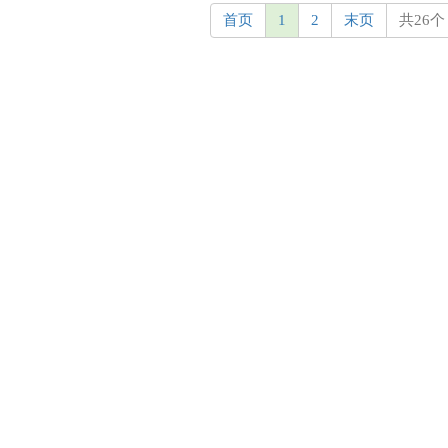
首页
1
2
末页
共26个