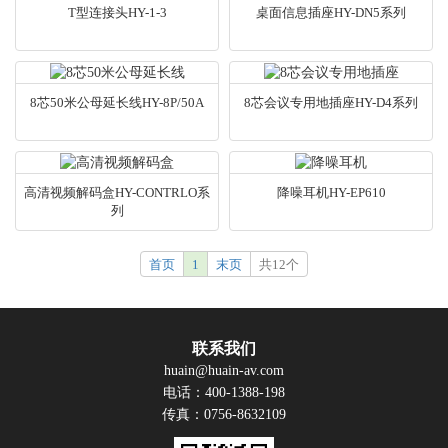
T型连接头HY-1-3
桌面信息插座HY-DN5系列
8芯50米公母延长线HY-8P/50A
8芯会议专用地插座HY-D4系列
高清视频解码盒HY-CONTRLO系
降噪耳机HY-EP610
列
首页
1
末页
共12个
联系我们
huain@huain-av.com
电话：400-1388-198
传真：0756-8632109