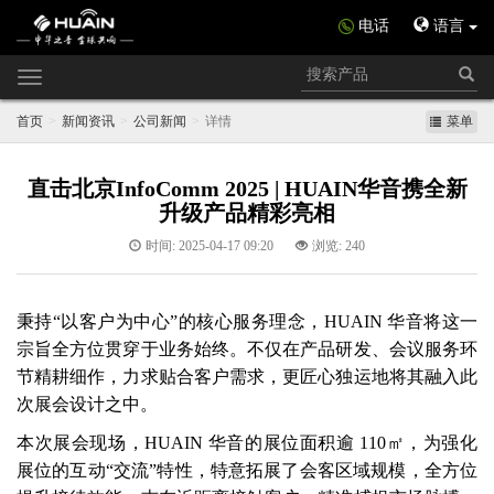
电话
语言
Toggle
navigation
首页
新闻资讯
公司新闻
详情
菜单
直击北京InfoComm 2025 | HUAIN华音携全新
升级产品精彩亮相
时间: 2025-04-17 09:20
浏览: 240
秉持“以客户为中心”的核心服务理念，HUAIN
华音
将这一
宗旨全方位贯穿于业务始终。不仅在产品研发、会议服务环
节精耕细作，力求贴合客户需求，更匠心独运地将其融入此
次展会设计之中。
本次展会现场，HUAIN 华音的展位面积逾 110㎡，为强化
展位的互动“交流”特性，特意拓展了会客区域规模，全方位