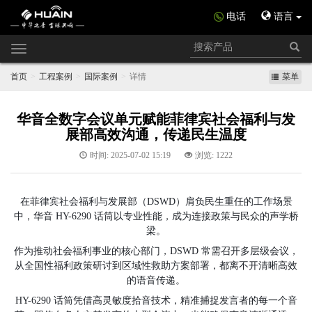
电话
语言
Toggle
navigation
首页
工程案例
国际案例
详情
菜单
华音全数字会议单元赋能菲律宾社会福利与发
展部高效沟通，传递民生温度
时间: 2025-07-02 15:19
浏览: 1222
在菲律宾社会福利与发展部（DSWD）肩负民生重任的工作场景
中，华音 HY-6290 话筒以专业性能，成为连接政策与民众的声学桥
梁。
作为推动社会福利事业的核心部门，DSWD 常需召开多层级会议，
从全国性福利政策研讨到区域性救助方案部署，都离不开清晰高效
的语音传递。
HY-6290 话筒凭借高灵敏度拾音技术，精准捕捉发言者的每一个音