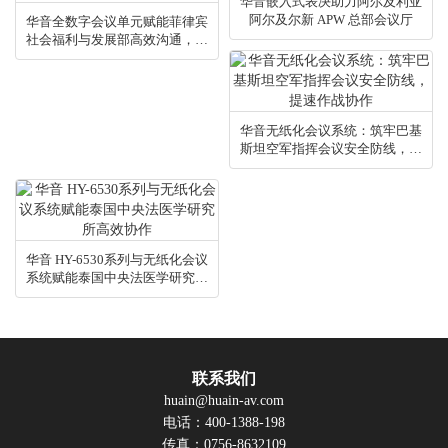
华音嵌入式表决助力阿尔及利亚
阿尔及尔新 APW 总部会议厅
华音全数字会议单元赋能菲律宾
社会福利与发展部高效沟通，传
递民生温度
华音无纸化会议系统：筑牢巴基
斯坦空军指挥会议安全防线，提
速作战协作​
华音 HY-6530系列与无纸化会议
系统赋能泰国中央法医学研究所
高效协作
联系我们
huain@huain-av.com
电话：400-1388-198
传真：0756-8632109